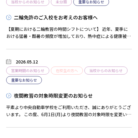
当校からのお知らせ
未分類
重要なお知らせ
7月7日（火）～9月26日（土）の予
定 時間
二輪免許のご入校をお考えのお客様へ
帯 5時限目～９時限目まで（12:30～
17:20）
【夏期における二輪教習の時間シフトについて】 近年、夏季に
※ただし、この時間帯もシミュレーター教習は実施しま
おける猛暑・酷暑の頻度が増加しており、熱中症による健康被害
す。 ※「短期コー
のリスクが高まっております。当校では以下のとおり、気温が著
ス」プランでご入校の方で、予約の所得のお困りの方は事務所ま
しく高い日中時間帯において、教習の時間帯をシフトして対応い
でご相談ください。
たします。 ■期間および時間帯 期間：7月7日（火）～9月26日
2026.05.12
（土）の予定 時間帯：5限目～9限目まで(12:30~17:20) ※ただ
教習課
営業時間のお知らせ
在校生の方へ
当校からのお知らせ
し、この時間帯もシュミレーター教習は実施いたします。 ※な
お、これ以外の時間帯においては通常時より多めの予約枠を確保
重要なお知らせ
いたします。 ■この期間、「短期コース」プランでご入校の方
で、予約の取得にお困りの方は事務所までご相談ください。 ■教
夜間教習の対象時限変更のお知らせ
習生の皆様へお願い ・教習実施時はこまめな水分補給・適度の
休憩・涼しい服装を心がけてください。 ・体調が優れない場合
平素より中央自動車学校をご利用いただき、誠にありがとうござ
は、早めに指導員に申し出てください。
います。 この度、6月1日(月)より夜間教習の対象時限を変更いた
します。 ・これまで：１１限目（１８：４０～）以降の教習 ・
変更後：１２時限目（１９：４０～）のみ 以上の内容に変更と
なります。 ご不明な点等ございましたら、お気軽にお問合せくだ