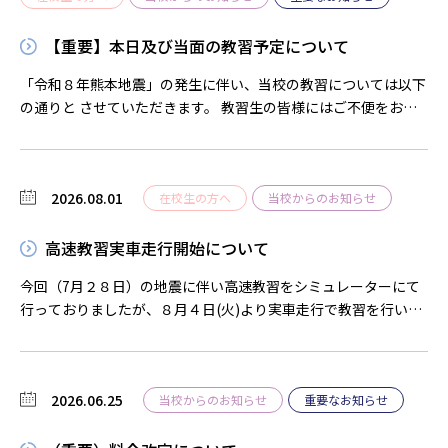
【重要】本日及び当面の教習予定について
「令和８年熊本地震」の発生に伴い、当校の教習については以下
の通りと させていただきます。 教習生の皆様にはご不便をおか
けしますが、ご理解のほどよろしくお願いいたします。 〇本日(7
月29日)の教習について 技能教習については14：30から再開し
ます。 高齢者講習についても午後の部から通常通り行います。
2026.08.01
〇学科教習について 当面の間、対面での学科教習は必要項目
在校生の方へ
当校からのお知らせ
(応急救護処置、第2段階 ⑬学科、危険予測ディスカッション㉑
学科)を除き、全てオンラインに よる教習とさせていただきま
高速教習実車走行開始について
す。 ※対面学科の再開時期については別途連絡いたします。
今回（7月２８日）の地震に伴い高速教習をシミュレーターにて
〇高速教習について 当面の間、「シミュレーター教習」とさ
行っておりましたが、８月４日(火)より実車走行で教習を行いま
せていただきます。 〇教習の当日キャンセルについて 8月1日
す。
(土)迄の教習キャンセルにつきましては、キャンセル料は無料と
させていただきます。
2026.06.25
当校からのお知らせ
重要なお知らせ