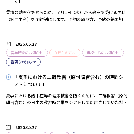
て」
業務の効率化を図るため、７月1日（水）から教室で受ける学科
（対面学科）を予約制にします。予約の取り方、予約の締め切り
時間等、詳細については校内掲示板にてお知らせします。教習生
の方にはご不便をおかけしますが、ご理解の程よろしくお願いし
ます。 ※6月30日（火）までは予約なしで受講できます。
2026.05.28
教習課
営業時間のお知らせ
在校生の方へ
当校からのお知らせ
重要なお知らせ
「夏季における二輪教習（原付講習含む）の時間シ
フトについて」
夏季における熱中症等の健康被害を防ぐために、二輪教習（原付
講習含む）の日中の教習時間帯をシフトして対応させていただき
ま
す。
教習生の方にはご不便をおかけしますが、ご理解の
2026.05.27
程よろしくお願いいたします。 期間