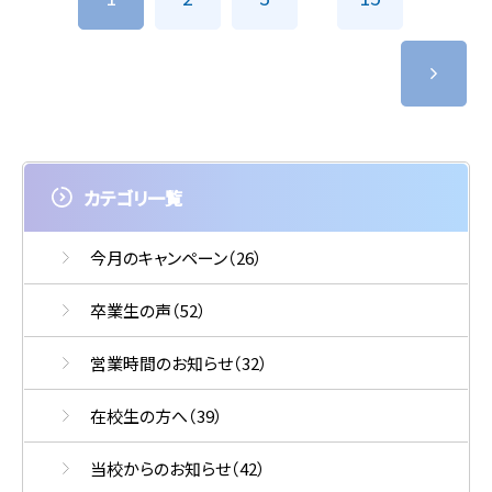
稿
をお願いします。 時期は4/22(水)～7/29(水)の閑散期に限りま
す。 数に限りがございますので、早めの申し込みをお願いしま
ナ
す。 詳しい内容はお問い合わせください。
ビ
ゲ
ー
カテゴリ一覧
シ
ョ
今月のキャンペーン
（26）
ン
卒業生の声
（52）
営業時間のお知らせ
（32）
在校生の方へ
（39）
当校からのお知らせ
（42）