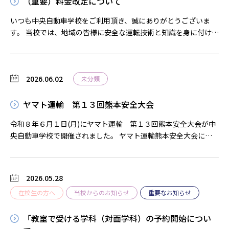
（重要）料金改定について
いつも中央自動車学校をご利用頂き、誠にありがとうございま
す。 当校では、地域の皆様に安全な運転技術と知識を身に付けて
いただけるよう、教習環境の整備とサービスの向上に努めて参り
ました。 しかしながら近年の燃料費高騰、教習車両の維持管理
コスト及び人件費の上昇に伴い、現在の価格を維持することが極
2026.06.02
めて困難な状況となりました。 つきましては誠に苦渋の決断で
未分類
はございますが、令和８年７月22日より教習料金の改定を実施さ
せて頂くこととなりましたので、お早目のお申し込みを宜しくお
ヤマト運輸 第１３回熊本安全大会
願い致します。
令和８年６月１日(月)にヤマト運輸 第１３回熊本安全大会が中
央自動車学校で開催されました。 ヤマト運輸熊本安全大会にご
参加いただいた皆様、お疲れ様でした。 日々の業務の中で安全
を第一に取り組まれていることに、改めて感謝申し上げます。 こ
れからも安心・安全なサービスの提供に向けて、共に取り組んで
2026.05.28
まいりましょう。
在校生の方へ
当校からのお知らせ
重要なお知らせ
「教室で受ける学科（対面学科）の予約開始につい