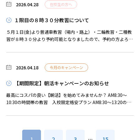
2026.04.28
さい。 今後ともよろしくお願いいたします。
在校生の方へ
１限目の８時３０分教習について
５月１日(金)より普通車教習（場内・路上）・二輪教習・二種教
習が８時３０分より予約可能となりましたので、予約の方よろし
くお願いいたします。
2026.04.18
今月のキャンペーン
【期間限定】朝活キャンペーンのお知らせ
最高にコスパの良い【朝活】を始めてみませんか？ AM8:30～
10:30の時間帯の教習 入校限定格安プラン AM8:30～13:20の時
間帯の教習 入校限定プラン 通常料金では有り得ない朝限定特
別プライス料金、２つのプランをご用意致しました。 大学の授
業開始前、授業の合間、仕事の始業前と様々な用途に合わせて入
校して頂ければ、 午後はバイトやサークル、遊び、ジムなどフ
投
ルに有効活用出来ます。 ご入校を検討されてる方は、是非ご検討
1
2
3
15
…