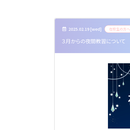
2025.02.19 [
wed
]
在校生の方へ
３月からの夜間教習について