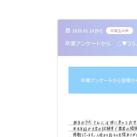
2025.01.10 [
fri
]
卒業生の声
卒業アンケートから △▼３５
卒業アンケートから皆様か